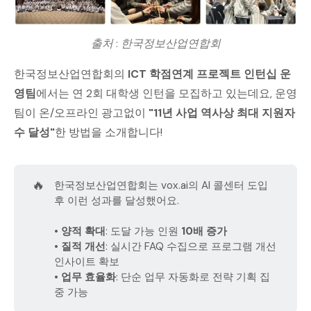
출처 : 한국정보산업연합회
한국정보산업연합회의
ICT 학점연계 프로젝트 인턴십 운
영팀
에서는 연 2회 대학생 인턴을 모집하고 있는데요, 운영
팀이 온/오프라인 광고없이
"11년 사업 역사상 최대 지원자
수 달성"
한 방법을 소개합니다!
🔥
한국정보산업연합회는 vox.ai의 AI 콜센터 도입
후 이런 성과를 달성했어요.
• 양적 확대
: 도달 가능 인원
10배 증가
• 질적 개선
: 실시간 FAQ 수집으로 프로그램 개선
인사이트 확보
• 업무 효율화
: 단순 업무 자동화로 전략 기획 집
중 가능