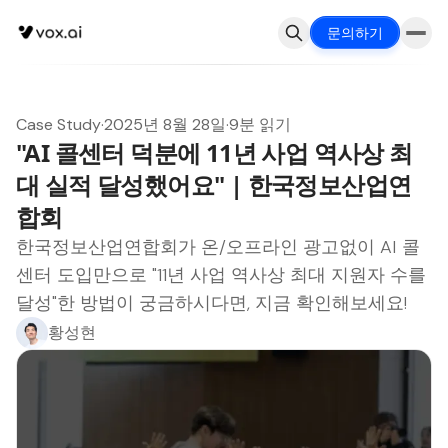
문의하기
Case Study
·
2025년 8월 28일
·
9분 읽기
"AI 콜센터 덕분에 11년 사업 역사상 최
대 실적 달성했어요" | 한국정보산업연
합회
한국정보산업연합회가 온/오프라인 광고없이 AI 콜
센터 도입만으로 "11년 사업 역사상 최대 지원자 수를
달성"한 방법이 궁금하시다면, 지금 확인해보세요!
황성현