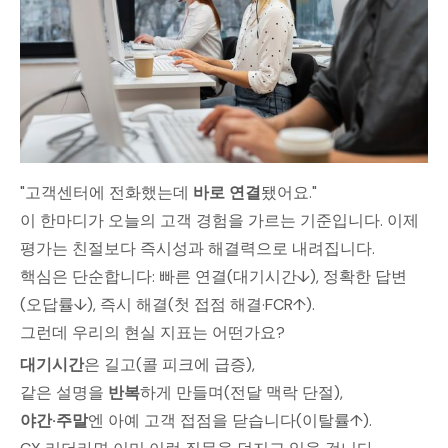
"고객센터에 전화했는데
바로 연결
됐어요."
이 한마디가 오늘의 고객 경험을 가르는 기준입니다. 이제
평가는 친절보다 즉시성과 해결력으로 내려집니다.
핵심은 단순합니다: 빠른 연결(대기시간↓), 정확한 답변
(오답률↓), 즉시 해결(첫 접점 해결·FCR↑).
그런데 우리의 현실 지표는 어떤가요?
대기시간
은 길고(콜 피크에 급증),
같은 설명을
반복
하게 만들며(전달 맥락 단절),
야간·주말
엔 아예 고객 접점을 닫습니다(이탈률↑).