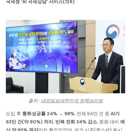
국세청 ‘AI 국세상담’ 서비스(126)
출처 : 
내외일보
대한민국 정책브리핑
도입 후
통화성공률 24% → 98%
, 전체 84만 건 중
AI가
63만 건(약 80%) 처리
,
반복 전화 34% 감소
, 증원 대비
예
산 약 95% 절감
까지 확인되었어​. 피크 시즌(종소세) 동시