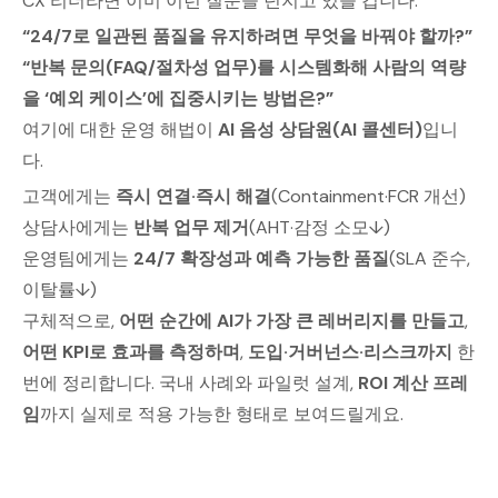
CX 리더라면 이미 이런 질문을 던지고 있을 겁니다.
“24/7로 일관된 품질을 유지하려면 무엇을 바꿔야 할까?”
“반복 문의(FAQ/절차성 업무)를 시스템화해 사람의 역량
을 ‘예외 케이스’에 집중시키는 방법은?”
여기에 대한 운영 해법이
AI 음성 상담원(AI 콜센터)
입니
다.
고객에게는
즉시 연결·즉시 해결
(Containment·FCR 개선)
상담사에게는
반복 업무 제거
(AHT·감정 소모↓)
운영팀에게는
24/7 확장성과 예측 가능한 품질
(SLA 준수,
이탈률↓)
구체적으로,
어떤 순간에 AI가 가장 큰 레버리지를 만들고
,
어떤 KPI로 효과를 측정하며
,
도입·거버넌스·리스크까지
한
번에 정리합니다. 국내 사례와 파일럿 설계,
ROI 계산 프레
임
까지 실제로 적용 가능한 형태로 보여드릴게요.