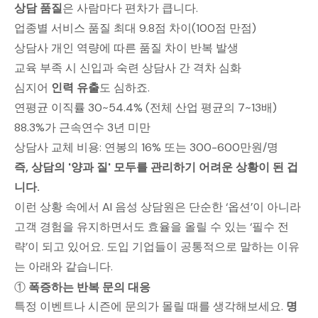
상담 품질
은 사람마다 편차가 큽니다.
업종별 서비스 품질 최대 9.8점 차이(100점 만점)
상담사 개인 역량에 따른 품질 차이 반복 발생
교육 부족 시 신입과 숙련 상담사 간 격차 심화
심지어
인력 유출
도 심하죠.
연평균 이직률 30~54.4% (전체 산업 평균의 7~13배)
88.3%가 근속연수 3년 미만
상담사 교체 비용: 연봉의 16% 또는 300-600만원/명
즉, 상담의 '양과 질' 모두를 관리하기 어려운 상황이 된 겁
니다.
이런 상황 속에서 AI 음성 상담원은 단순한 ‘옵션’이 아니라
고객 경험을 유지하면서도 효율을 올릴 수 있는 ‘필수 전
략’이 되고 있어요. 도입 기업들이 공통적으로 말하는 이유
는 아래와 같습니다.
①
폭증하는 반복 문의 대응
특정 이벤트나 시즌에 문의가 몰릴 때를 생각해보세요.
명